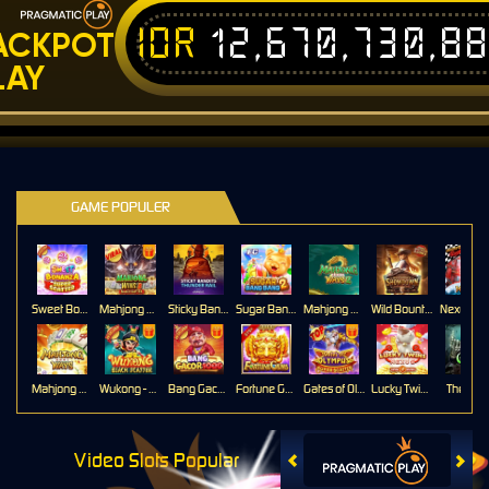
IDR
12,670,730,8
ACKPOT
LAY
GAME POPULER
Sweet Bonanza Super Scatter
Mahjong Wins 3 – Black Scatter
Sticky Bandits Thunder Rail
Sugar Bang Bang 2
Mahjong Ways 2
Wild Bounty Showdown
Mahjong Ways
Wukong - Black Scatter
Bang Gacor 1000
Fortune Gems
Gates of Olympus Super Scatter
Lucky Twins Nexus
The Cryp
Video Slots Popular