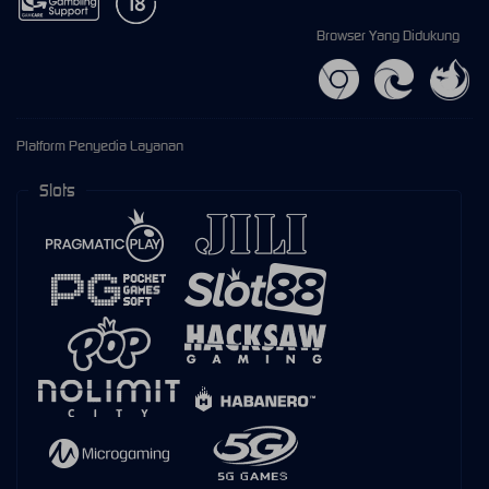
Browser Yang Didukung
Platform Penyedia Layanan
Slots