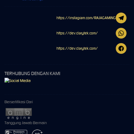
https://instagram.com/RAJAGAMING
https://dev.clarytek.com/
https://dev.clarytek.com/
TERHUBUNG DENGAN KAMI
Bersertifikasi Dari
Tanggung Jawab Bermain