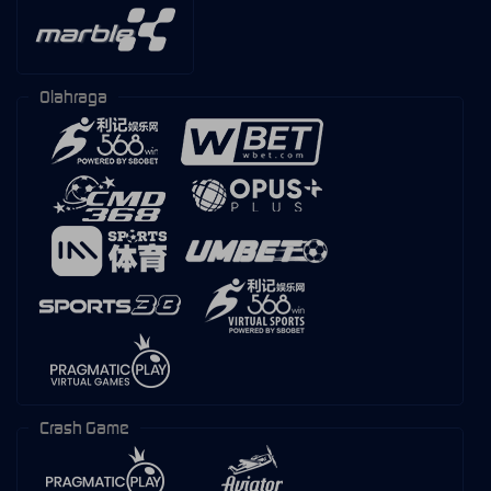
Olahraga
Crash Game